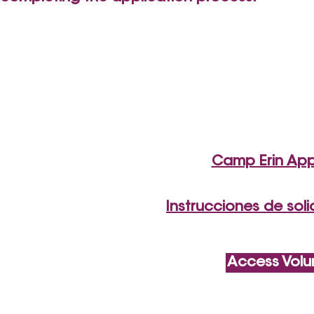
For 
on Camp E
contac
30
evac@car
Camp Erin Appl
​Instrucciones de so
Access Volu