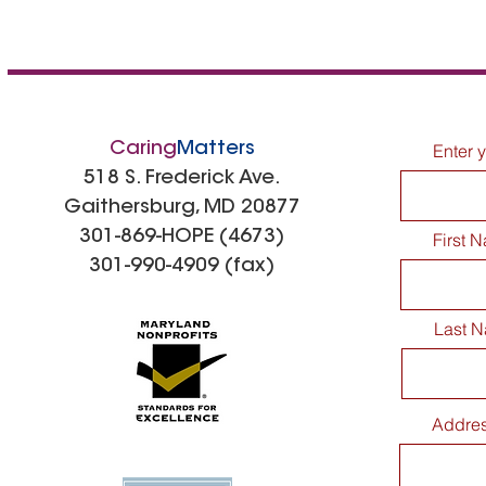
Caring
Matters
Enter 
518 S. Frederick Ave.
Gaithersburg, MD 20877
301-869-HOPE (4673)
First 
301-990-4909 (fax)
Last 
Addre